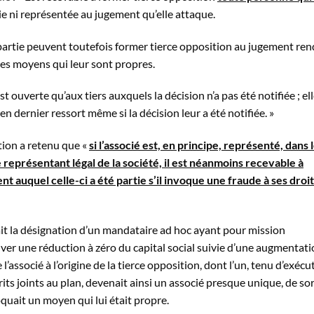
artie ni représentée au jugement qu’elle attaque.
 partie peuvent toutefois former tierce opposition au jugement re
 des moyens qui leur sont propres.
st ouverte qu’aux tiers auxquels la décision n’a pas été notifiée ; el
n dernier ressort même si la décision leur a été notifiée. »
tion a retenu que «
si l’associé est, en principe, représenté, dans 
le représentant légal de la société, il est néanmoins recevable à
 auquel celle-ci a été partie s’il invoque une fraude à ses droi
ait la désignation d’un mandataire ad hoc ayant pour mission
ouver une réduction à zéro du capital social suivie d’une augmentat
l’associé à l’origine de la tierce opposition, dont l’un, tenu d’exécu
s joints au plan, devenait ainsi un associé presque unique, de so
quait un moyen qui lui était propre.