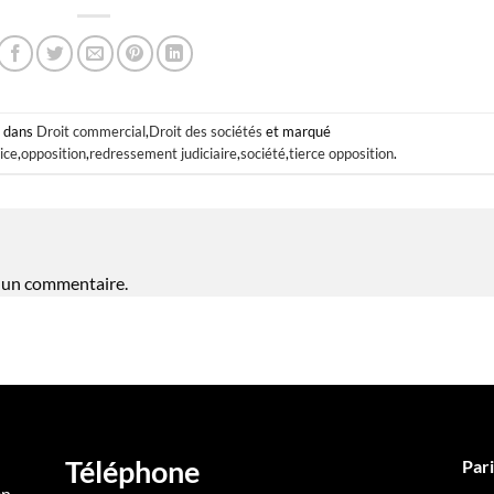
é dans
Droit commercial
,
Droit des sociétés
et marqué
tice
,
opposition
,
redressement judiciaire
,
société
,
tierce opposition
.
 un commentaire.
Téléphone
Pari
en