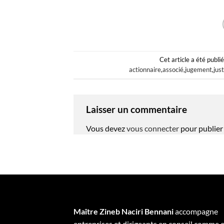
Cet article a été publi
actionnaire
,
associé
,
jugement
,
jus
Laisser un commentaire
Vous devez
vous connecter
pour publier
Maître Zineb Naciri Bennani
accompagne
entreprises et dirigeants en conseil comme 