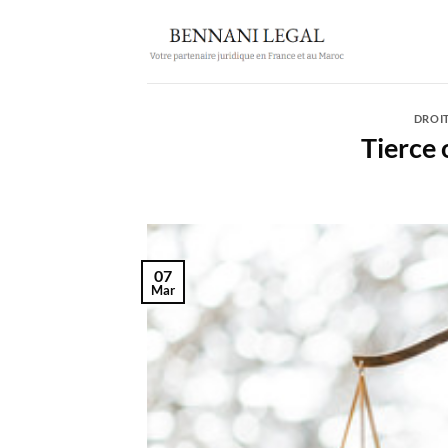
Passer
au
contenu
DROI
Tierce 
07
Mar