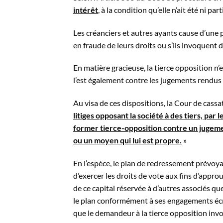
intérêt
, à la condition qu’elle n’ait été ni p
Les créanciers et autres ayants cause d’une
en fraude de leurs droits ou s’ils invoquent
En matière gracieuse, la tierce opposition n’e
l’est également contre les jugements rendus e
Au visa de ces dispositions, la Cour de cassa
litiges opposant la société à des tiers, par 
former tierce-opposition contre un jugement
ou un moyen qui lui est propre.
»
En l’espèce, le plan de redressement prévoy
d’exercer les droits de vote aux fins d’appr
de ce capital réservée à d’autres associés que 
le plan conformément à ses engagements écrit
que le demandeur à la tierce opposition invo