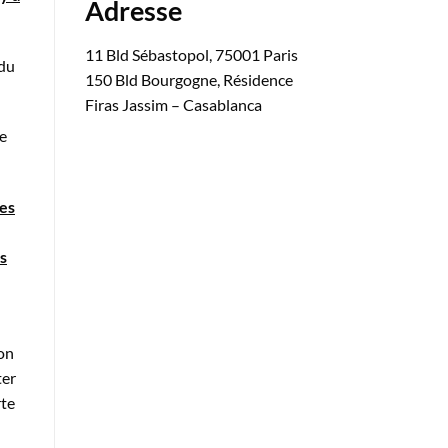
Adresse
11 Bld Sébastopol, 75001 Paris
ndu
150 Bld Bourgogne, Résidence
Firas Jassim – Casablanca
le
les
ts
ion
ter
rte