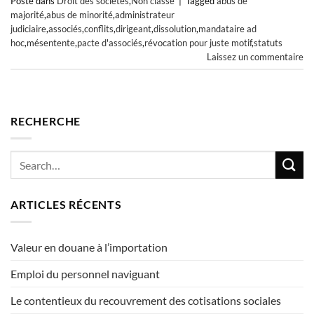
Posté dans
Droit des sociétés
,
Non classé
|
Tagged
abus de
majorité
,
abus de minorité
,
administrateur
judiciaire
,
associés
,
conflits
,
dirigeant
,
dissolution
,
mandataire ad
hoc
,
mésentente
,
pacte d'associés
,
révocation pour juste motif
,
statuts
Laissez un commentaire
RECHERCHE
ARTICLES RÉCENTS
Valeur en douane à l’importation
Emploi du personnel naviguant
Le contentieux du recouvrement des cotisations sociales