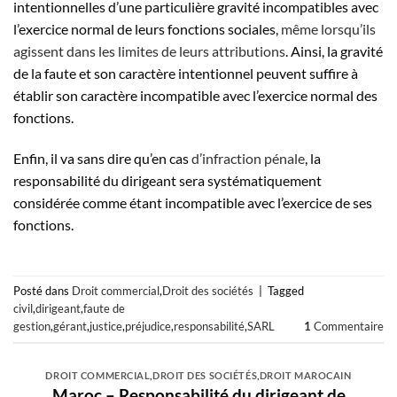
intentionnelles d’une particulière gravité incompatibles avec
l’exercice normal de leurs fonctions sociales,
même lorsqu’ils
agissent dans les limites de leurs attributions
. Ainsi, la gravité
de la faute et son caractère intentionnel peuvent suffire à
établir son caractère incompatible avec l’exercice normal des
fonctions.
Enfin, il va sans dire qu’en cas
d’infraction pénale
, la
responsabilité du dirigeant sera systématiquement
considérée comme étant incompatible avec l’exercice de ses
fonctions.
Posté dans
Droit commercial
,
Droit des sociétés
|
Tagged
civil
,
dirigeant
,
faute de
gestion
,
gérant
,
justice
,
préjudice
,
responsabilité
,
SARL
1
Commentaire
DROIT COMMERCIAL
,
DROIT DES SOCIÉTÉS
,
DROIT MAROCAIN
Maroc – Responsabilité du dirigeant de