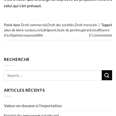
celui qui s’en prévaut.
Posté dans
Droit commercial
,
Droit des sociétés
,
Droit marocain
|
Tagged
abus de biens sociaux
,
civil
,
dirigeant
,
faute de gestion
,
gérant
,
insuffisance
d'actif
,
pénal
,
responsabilité
1
Commentaire
RECHERCHE
ARTICLES RÉCENTS
Valeur en douane à l’importation
Emploi du personnel naviguant