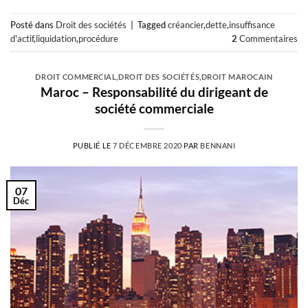
Posté dans
Droit des sociétés
|
Tagged
créancier
,
dette
,
insuffisance
d'actif
,
liquidation
,
procédure
2
Commentaires
DROIT COMMERCIAL
,
DROIT DES SOCIÉTÉS
,
DROIT MAROCAIN
Maroc – Responsabilité du dirigeant de
société commerciale
PUBLIÉ LE
7 DÉCEMBRE 2020
PAR
BENNANI
07
Déc