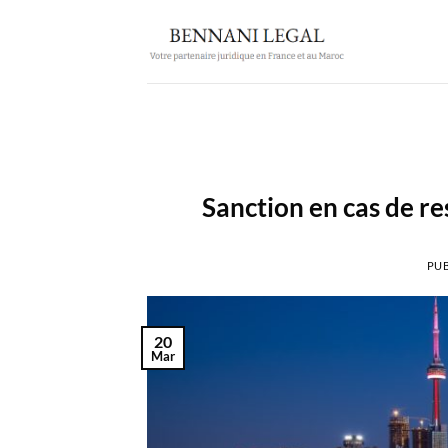
Passer
au
contenu
Sanction en cas de re
PUB
20
Mar