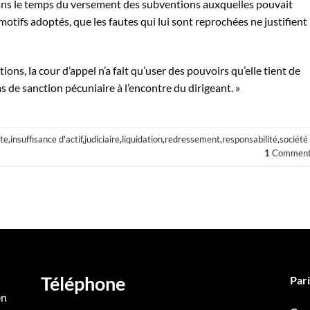
dans le temps du versement des subventions auxquelles pouvait
 motifs adoptés, que les fautes qui lui sont reprochées ne justifient
ions, la cour d’appel n’a fait qu’user des pouvoirs qu’elle tient de
as de sanction pécuniaire à l’encontre du dirigeant. »
te
,
insuffisance d'actif
,
judiciaire
,
liquidation
,
redressement
,
responsabilité
,
société
1
Comment
Téléphone
Pari
en