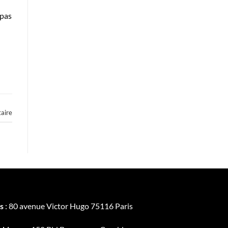
 pas
aire
s
: 80 avenue Victor Hugo 75116 Paris