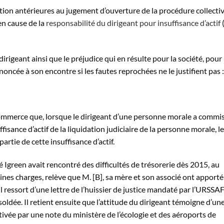
tion antérieures au jugement d’ouverture de la procédure collecti
en cause de la
responsabilité du dirigeant pour insuffisance d’actif
rigeant ainsi que le préjudice qui en résulte pour la société, pour
ncée à son encontre si les fautes reprochées ne le justifient pas :
de commerce que, lorsque le dirigeant d’une personne morale a commi
fisance d’actif de la liquidation judiciaire de la personne morale, le
rtie de cette insuffisance d’actif.
té Igreen avait rencontré des difficultés de trésorerie dès 2015, au
nes charges, relève que M. [B], sa mère et son associé ont apporté
il ressort d’une lettre de l’huissier de justice mandaté par l’URSSA
soldée. Il retient ensuite que l’attitude du dirigeant témoigne d’un
tivée par une note du ministère de l’écologie et des aéroports de