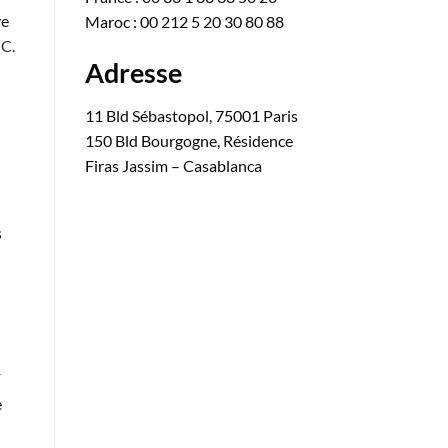
ve
Maroc : 00 212 5 20 30 80 88
(
C.
Adresse
11 Bld Sébastopol, 75001 Paris
150 Bld Bourgogne, Résidence
Firas Jassim – Casablanca
s
F
e