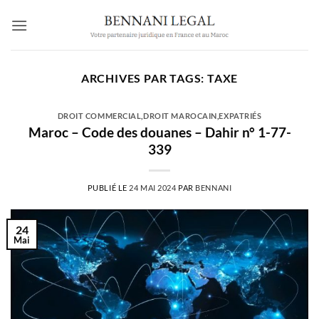
Passer
au
contenu
ARCHIVES PAR TAGS:
TAXE
DROIT COMMERCIAL
,
DROIT MAROCAIN
,
EXPATRIÉS
Maroc – Code des douanes – Dahir n° 1-77-
339
PUBLIÉ LE
24 MAI 2024
PAR
BENNANI
24
Mai