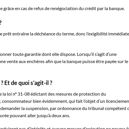
i de grâce en cas de refus de renégociation du crédit par la banque.
?
 prêt entraîne la déchéance du terme, donc l’exigibilité immédiat
onner toute garantie dont elle dispose. Lorsqu’il s’agit d’une
 une vente aux enchères afin que la banque puisse être payée sur le
Et de quoi s’agit-il ?
 de la loi n° 31-08 édictant des mesures de protection du
 consommateur bien évidemment, qui fait l’objet d’un licenciemen
ut demander la suspension, par ordonnance du tribunal compétent 
urée pouvant aller jusqu’à deux ans.
oduiront pas d’intérêts et aucune mesure d’exécution ne pourra ê