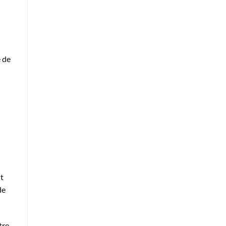
e de
t
de
tre