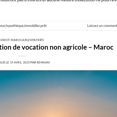
eur
,
hypothèque
,
immobilier
,
prêt
Laissez un comment
DROIT MAROCAIN
,
EXPATRIÉS
ation de vocation non agricole – Maroc
LIÉ LE
19 AVRIL 2023
PAR
BENNANI