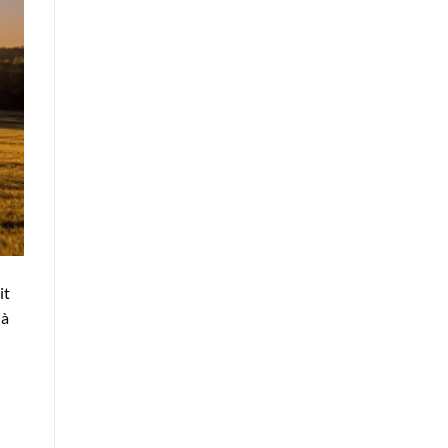
it
 à