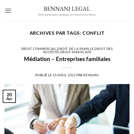
Passer
au
contenu
ARCHIVES PAR TAGS:
CONFLIT
DROIT COMMERCIAL
,
DROIT DE LA FAMILLE
,
DROIT DES
SOCIÉTÉS
,
DROIT MAROCAIN
Médiation – Entreprises familiales
PUBLIÉ LE
20 AVRIL 2022
PAR
BENNANI
20
Avr