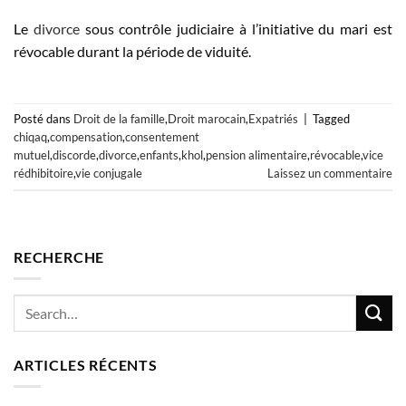
Le
divorce
sous contrôle judiciaire à l’initiative du mari est
révocable durant la période de viduité.
Posté dans
Droit de la famille
,
Droit marocain
,
Expatriés
|
Tagged
chiqaq
,
compensation
,
consentement
mutuel
,
discorde
,
divorce
,
enfants
,
khol
,
pension alimentaire
,
révocable
,
vice
rédhibitoire
,
vie conjugale
Laissez un commentaire
RECHERCHE
ARTICLES RÉCENTS