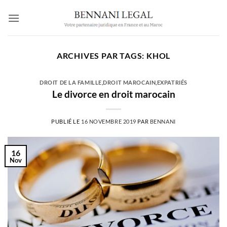
Passer
au
contenu
ARCHIVES PAR TAGS:
KHOL
DROIT DE LA FAMILLE
,
DROIT MAROCAIN
,
EXPATRIÉS
Le divorce en droit marocain
PUBLIÉ LE
16 NOVEMBRE 2019
PAR
BENNANI
16
Nov