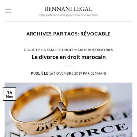
Passer
au
contenu
ARCHIVES PAR TAGS:
RÉVOCABLE
DROIT DE LA FAMILLE
,
DROIT MAROCAIN
,
EXPATRIÉS
Le divorce en droit marocain
PUBLIÉ LE
16 NOVEMBRE 2019
PAR
BENNANI
16
Nov