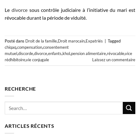
Le
divorce
sous contrôle judiciaire à l’initiative du mari est
révocable durant la période de viduité.
Posté dans
Droit de la famille
,
Droit marocain
,
Expatriés
|
Tagged
chiqaq
,
compensation
,
consentement
mutuel
,
discorde
,
divorce
,
enfants
,
khol
,
pension alimentaire
,
révocable
,
vice
rédhibitoire
,
vie conjugale
Laissez un commentaire
RECHERCHE
ARTICLES RÉCENTS