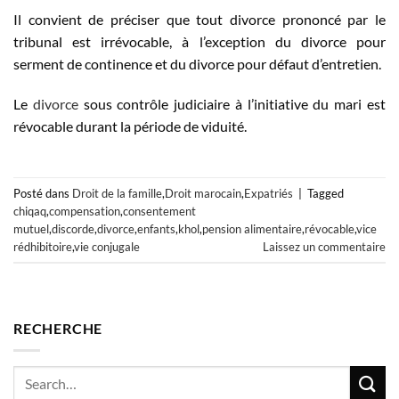
Il convient de préciser que tout divorce prononcé par le
tribunal est irrévocable, à l’exception du divorce pour
serment de continence et du divorce pour défaut d’entretien.
Le
divorce
sous contrôle judiciaire à l’initiative du mari est
révocable durant la période de viduité.
Posté dans
Droit de la famille
,
Droit marocain
,
Expatriés
|
Tagged
chiqaq
,
compensation
,
consentement
mutuel
,
discorde
,
divorce
,
enfants
,
khol
,
pension alimentaire
,
révocable
,
vice
rédhibitoire
,
vie conjugale
Laissez un commentaire
RECHERCHE