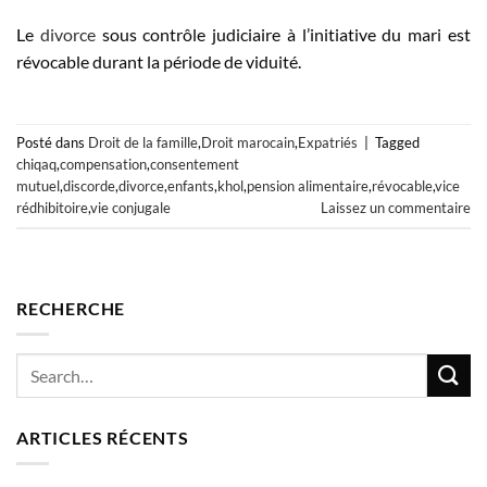
Le
divorce
sous contrôle judiciaire à l’initiative du mari est
révocable durant la période de viduité.
Posté dans
Droit de la famille
,
Droit marocain
,
Expatriés
|
Tagged
chiqaq
,
compensation
,
consentement
mutuel
,
discorde
,
divorce
,
enfants
,
khol
,
pension alimentaire
,
révocable
,
vice
rédhibitoire
,
vie conjugale
Laissez un commentaire
RECHERCHE
ARTICLES RÉCENTS