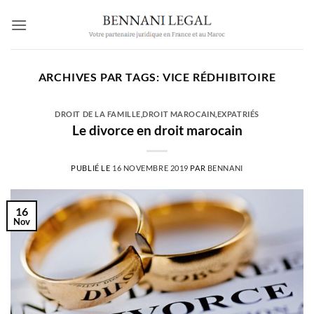
Passer
au
contenu
ARCHIVES PAR TAGS:
VICE RÉDHIBITOIRE
DROIT DE LA FAMILLE
,
DROIT MAROCAIN
,
EXPATRIÉS
Le divorce en droit marocain
PUBLIÉ LE
16 NOVEMBRE 2019
PAR
BENNANI
16
Nov