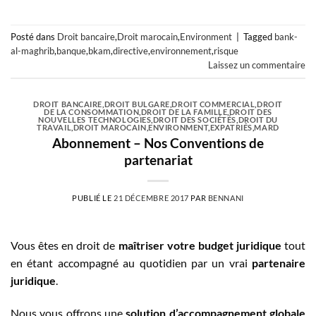
Posté dans
Droit bancaire
,
Droit marocain
,
Environment
|
Tagged
bank-
al-maghrib
,
banque
,
bkam
,
directive
,
environnement
,
risque
Laissez un commentaire
DROIT BANCAIRE
,
DROIT BULGARE
,
DROIT COMMERCIAL
,
DROIT
DE LA CONSOMMATION
,
DROIT DE LA FAMILLE
,
DROIT DES
NOUVELLES TECHNOLOGIES
,
DROIT DES SOCIÉTÉS
,
DROIT DU
TRAVAIL
,
DROIT MAROCAIN
,
ENVIRONMENT
,
EXPATRIÉS
,
MARD
Abonnement – Nos Conventions de
partenariat
PUBLIÉ LE
21 DÉCEMBRE 2017
PAR
BENNANI
Vous êtes en droit de
maîtriser votre budget juridique
tout
en étant accompagné au quotidien par un vrai
partenaire
juridique
.
Nous vous offrons une
solution d’accompagnement globale