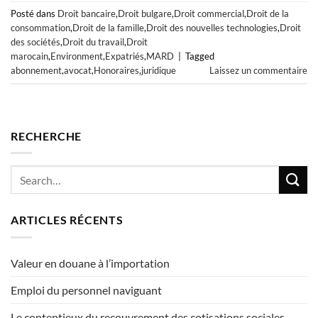
Posté dans
Droit bancaire
,
Droit bulgare
,
Droit commercial
,
Droit de la
consommation
,
Droit de la famille
,
Droit des nouvelles technologies
,
Droit
des sociétés
,
Droit du travail
,
Droit
marocain
,
Environment
,
Expatriés
,
MARD
|
Tagged
abonnement
,
avocat
,
Honoraires
,
juridique
Laissez un commentaire
RECHERCHE
ARTICLES RÉCENTS
Valeur en douane à l’importation
Emploi du personnel naviguant
Le contentieux du recouvrement des cotisations sociales