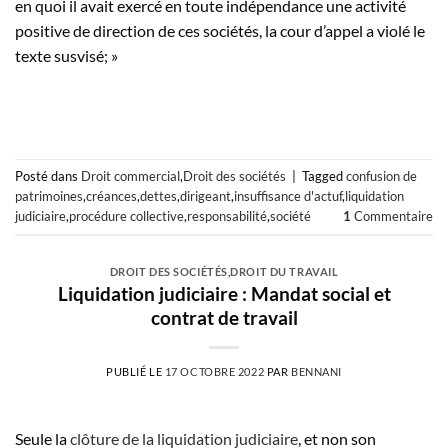
en quoi il avait exercé en toute indépendance une activité
positive de direction de ces sociétés, la cour d’appel a violé le
texte susvisé; »
Posté dans
Droit commercial
,
Droit des sociétés
|
Tagged
confusion de
patrimoines
,
créances
,
dettes
,
dirigeant
,
insuffisance d'actuf
,
liquidation
judiciaire
,
procédure collective
,
responsabilité
,
société
1
Commentaire
DROIT DES SOCIÉTÉS
,
DROIT DU TRAVAIL
Liquidation judiciaire : Mandat social et
contrat de travail
PUBLIÉ LE
17 OCTOBRE 2022
PAR
BENNANI
Seule la
clôture de la liquidation judiciaire
, et non son