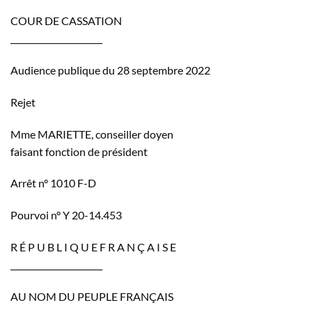
COUR DE CASSATION
______________________
Audience publique du 28 septembre 2022
Rejet
Mme MARIETTE, conseiller doyen
faisant fonction de président
Arrêt n° 1010 F-D
Pourvoi n° Y 20-14.453
R É P U B L I Q U E F R A N Ç A I S E
______________________
AU NOM DU PEUPLE FRANÇAIS