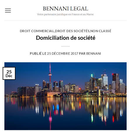
Passer
au
contenu
DROIT COMMERCIAL
,
DROIT DES SOCIÉTÉS
,
NON CLASSÉ
Domiciliation de société
PUBLIÉ LE
25 DÉCEMBRE 2017
PAR
BENNANI
25
Déc