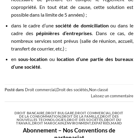
copropriété. En tout état de cause, cette solution est
possible dans la limite de 5 années) ;
dans le cadre d’une
société de domiciliation
ou dans le
cadre des
pépinières d’entreprises
. Dans ce cas, de
nombreux services sont prévus (salle de réunion, accueil,
transfert de courrier, etc.) ;
en
sous-location
ou
location d’une partie des bureaux
d’une société
.
Posté dans
Droit commercial
,
Droit des sociétés
,
Non classé
Laissez un commentaire
DROIT BANCAIRE
,
DROIT BULGARE
,
DROIT COMMERCIAL
,
DROIT
DE LA CONSOMMATION
,
DROIT DE LA FAMILLE
,
DROIT DES
NOUVELLES TECHNOLOGIES
,
DROIT DES SOCIÉTÉS
,
DROIT DU
TRAVAIL
,
DROIT MAROCAIN
,
ENVIRONMENT
,
EXPATRIÉS
,
MARD
Abonnement – Nos Conventions de
partenariat