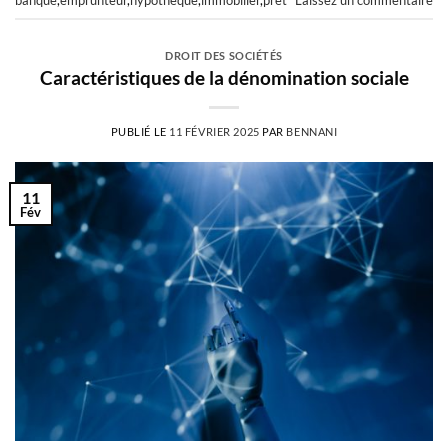
banque
,
emprunteur
,
hypothèque
,
immobilier
,
prêt
Laissez un commentaire
DROIT DES SOCIÉTÉS
Caractéristiques de la dénomination sociale
PUBLIÉ LE
11 FÉVRIER 2025
PAR
BENNANI
11
Fév